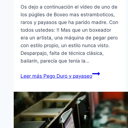
Os dejo a continuación el ví­deo de uno de
los púgiles de Boxeo mas estramboticos,
raros y payasos que ha parido madre. Con
todos ustedes: !! Mas que un boxeador
era un artista, una máquina de pegar pero
con estilo propio, un estilo nunca visto.
Desparpajo, falta de técnica clásica,
bailarí­n, parecí­a que tení­a la…
Leer más
Pego Duro y payaseo