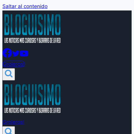
Saltar al contenido
Groleros!
Groleros!