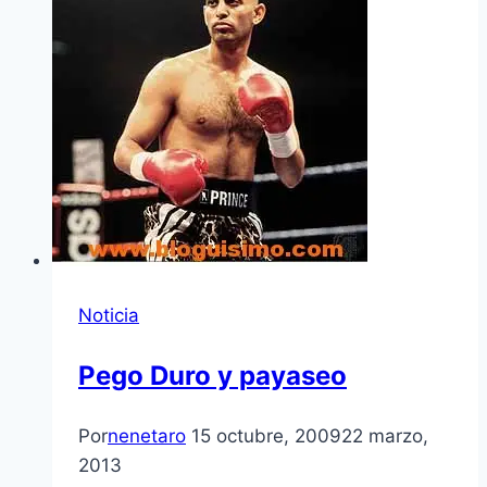
Noticia
Pego Duro y payaseo
Por
nenetaro
15 octubre, 2009
22 marzo,
2013