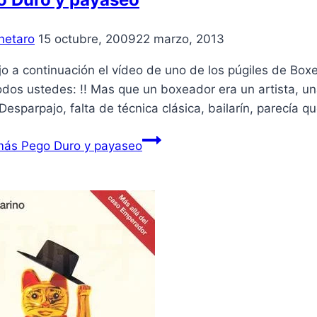
netaro
15 octubre, 2009
22 marzo, 2013
o a continuación el ví­deo de uno de los púgiles de Bo
dos ustedes: !! Mas que un boxeador era un artista, un
 Desparpajo, falta de técnica clásica, bailarí­n, parecí­a qu
más
Pego Duro y payaseo