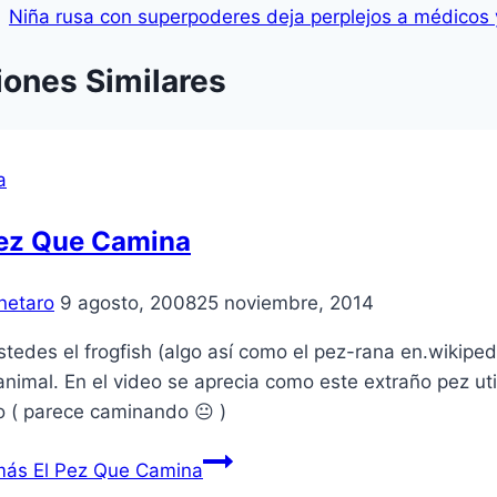
Niña rusa con superpoderes deja perplejos a médicos y
iones Similares
a
Pez Que Camina
netaro
9 agosto, 2008
25 noviembre, 2014
tedes el frogfish (algo así­ como el pez-rana en.wikiped
animal. En el video se aprecia como este extraño pez ut
o ( parece caminando 😐 )
más
El Pez Que Camina