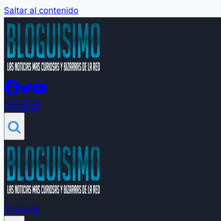
Saltar al contenido
Groleros!
Groleros!