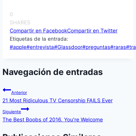
0
SHARES
Compartir en Facebook
Compartir en Twitter
Etiquetas de la entrada:
#
apple
#
entrevista
#
Glassdoor
#
preguntas
#
raras
#
tr
Navegación de entradas
Anterior
21 Most Ridiculous TV Censorship FAILS Ever
Siguiente
The Best Boobs of 2016. You're Welcome