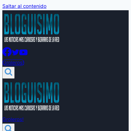
Saltar al contenido
Groleros!
Groleros!