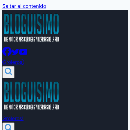
Saltar al contenido
Groleros!
Groleros!