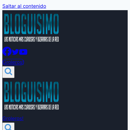
Saltar al contenido
Groleros!
Groleros!