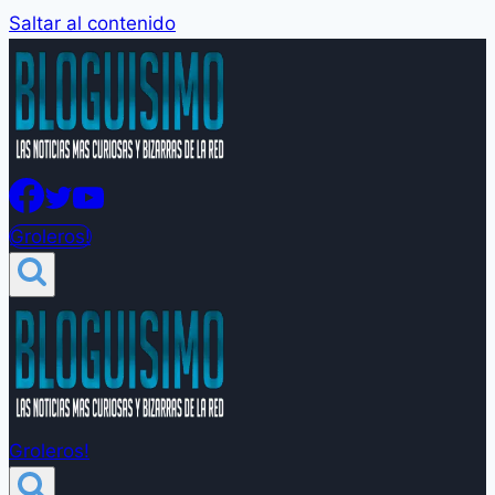
Saltar al contenido
Groleros!
Groleros!