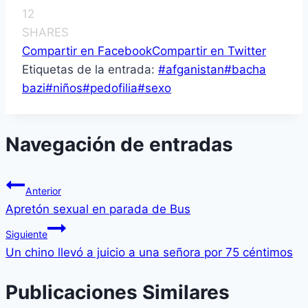
12
SHARES
Compartir en Facebook
Compartir en Twitter
Etiquetas de la entrada:
#
afganistan
#
bacha
bazi
#
niños
#
pedofilia
#
sexo
Navegación de entradas
Anterior
Apretón sexual en parada de Bus
Siguiente
Un chino llevó a juicio a una señora por 75 céntimos
Publicaciones Similares