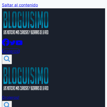
Saltar al contenido
Groleros!
Groleros!