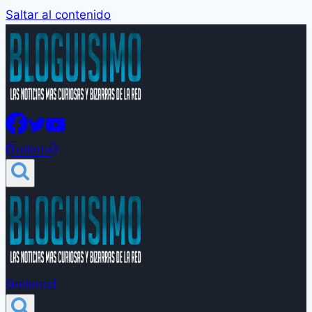
Saltar al contenido
Groleros!
Groleros!