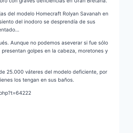
oro con graves deficiencias en Gran Bretaña.
ejas del modelo Homecraft Rolyan Savanah en
iento del inodoro se desprendí­a de sus
sentado…
pués. Aunque no podemos aseverar si fue sólo
dos presentan golpes en la cabeza, moretones y
e 25.000 váteres del modelo deficiente, por
uienes los tengan en sus baños.
.php?t=64222