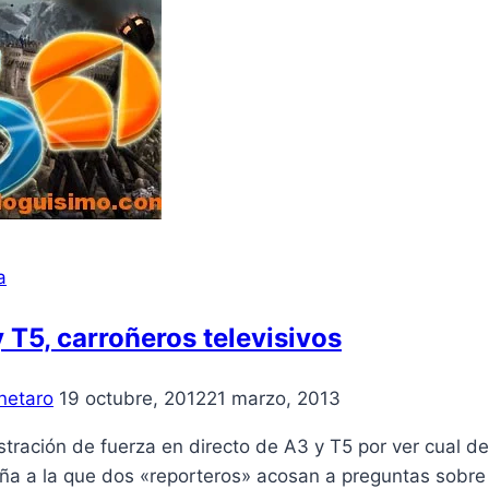
a
 T5, carroñeros televisivos
netaro
19 octubre, 2012
21 marzo, 2013
ración de fuerza en directo de A3 y T5 por ver cual de 
ña a la que dos «reporteros» acosan a preguntas sobre 