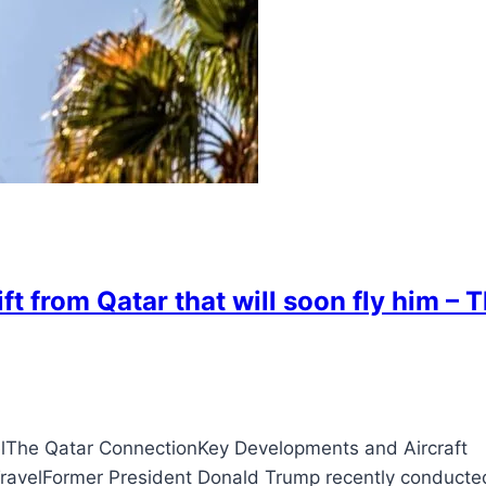
ft from Qatar that will soon fly him – 
elThe Qatar ConnectionKey Developments and Aircraft
 TravelFormer President Donald Trump recently conducte