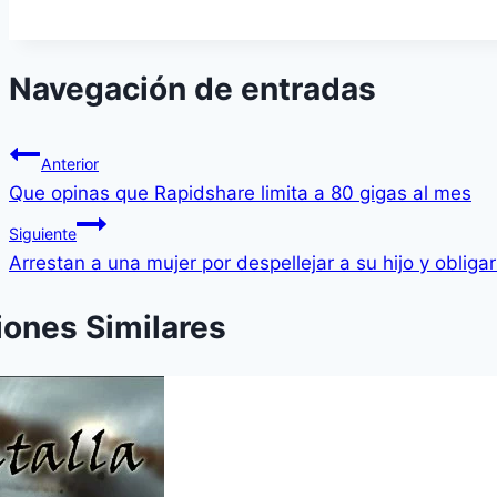
Navegación de entradas
Anterior
Que opinas que Rapidshare limita a 80 gigas al mes
Siguiente
Arrestan a una mujer por despellejar a su hijo y obliga
iones Similares