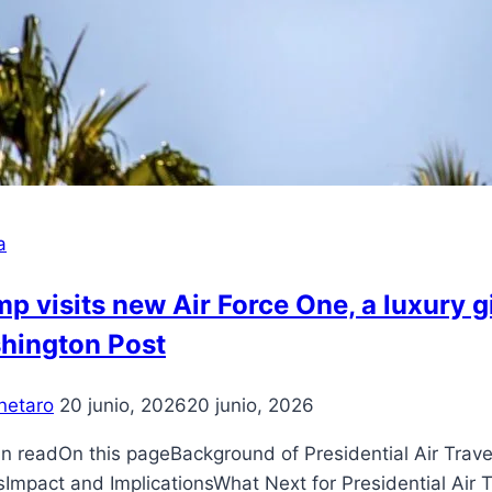
a
p visits new Air Force One, a luxury gi
hington Post
netaro
20 junio, 2026
20 junio, 2026
n readOn this pageBackground of Presidential Air Trav
sImpact and ImplicationsWhat Next for Presidential Air