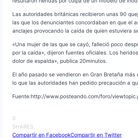
resultaron heridas por culpa de un modelo de inod
Las autoridades británicas recibieron unas 90 qu
las que los denunciantes concordaban en que el as
anclajes provocando la caí­da de quien estuviera 
«Una mujer de las que se cayó, falleció poco des
por la caí­da», dijeron fuentes oficiales. Los heri
dolor de espalda», publica 20minutos.
El año pasado se vendieron en Gran Bretaña más d
lo que las autoridades han pedido precaución a q
Fuente:http://www.posteando.com/foro/viewtopic
0
SHARES
Compartir en Facebook
Compartir en Twitter