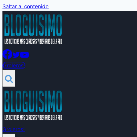
Saltar al contenido
Groleros!
Groleros!