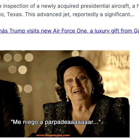
e inspection of a newly acquired presidential aircraft, a
o, Texas. This advanced jet, reportedly a significant…
más
Trump visits new Air Force One, a luxury gift from Q