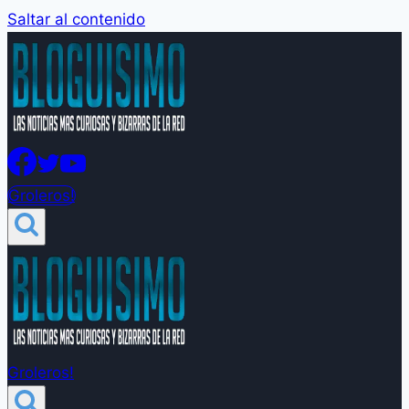
Saltar al contenido
Groleros!
Groleros!