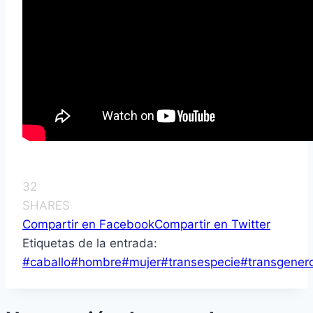
32
SHARES
Compartir en Facebook
Compartir en Twitter
Etiquetas de la entrada:
#
caballo
#
hombre
#
mujer
#
transespecie
#
transgener