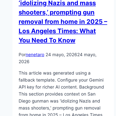
‘idolizing Nazis and mass
shooters,’ prompting gun
removal from home in 2025 –
Los Angeles Times: What
You Need To Know
Por
nenetaro
24 mayo, 2026
24 mayo,
2026
This article was generated using a
fallback template. Configure your Gemini
API key for richer AI content. Background
This section provides context on San
Diego gunman was 'idolizing Nazis and
mass shooters,' prompting gun removal
from home in 2025 – Los Angeles Times