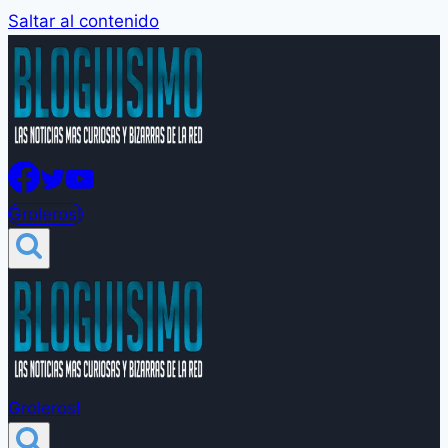
Saltar al contenido
Groleros!
Groleros!