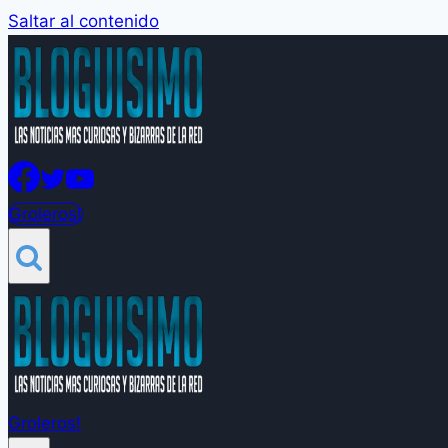
Saltar al contenido
Groleros!
Groleros!