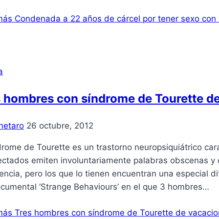
más
Condenada a 22 años de cárcel por tener sexo con 
a
 hombres con sí­ndrome de Tourette d
netaro
26 octubre, 2012
ndrome de Tourette es un trastorno neuropsiquiátrico cara
fectados emiten involuntariamente palabras obscenas y 
gencia, pero los que lo tienen encuentran una especial di
ocumental ‘Strange Behaviours’ en el que 3 hombres…
más
Tres hombres con sí­ndrome de Tourette de vacaci