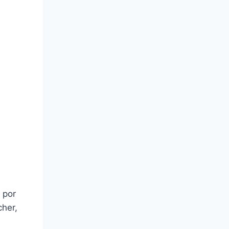
 por
cher,