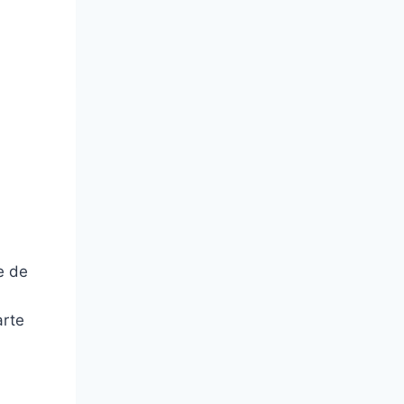
e de
arte