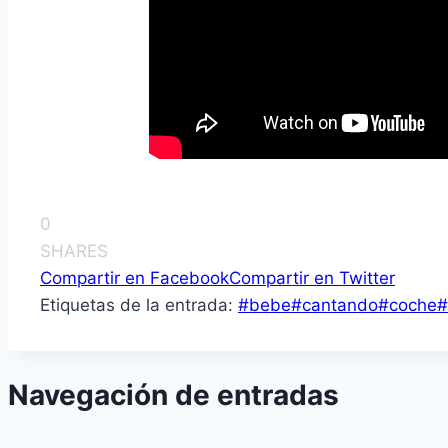
0
SHARES
Compartir en Facebook
Compartir en Twitter
Etiquetas de la entrada:
#
bebe
#
cantando
#
coche
#
Navegación de entradas