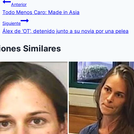
Anterior
Todo Menos Caro: Made in Asia
Siguiente
Álex de ‘OT’, detenido junto a su novia por una pelea
iones Similares