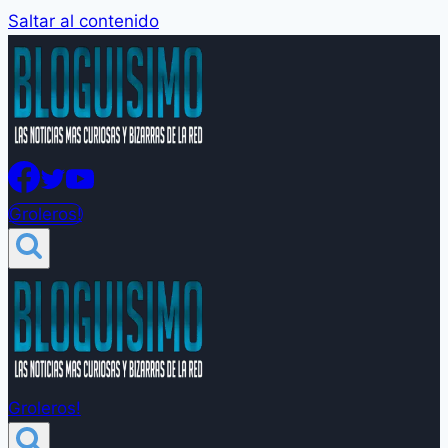
Saltar al contenido
Groleros!
Groleros!