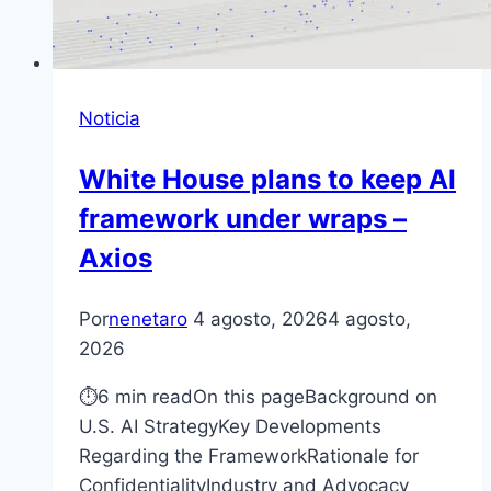
Noticia
White House plans to keep AI
framework under wraps –
Axios
Por
nenetaro
4 agosto, 2026
4 agosto,
2026
⏱6 min readOn this pageBackground on
U.S. AI StrategyKey Developments
Regarding the FrameworkRationale for
ConfidentialityIndustry and Advocacy