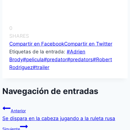
0
SHARES
Compartir en Facebook
Compartir en Twitter
Etiquetas de la entrada:
#
Adrien
Brody
#
pelicula
#
predator
#
predators
#
Robert
Rodriguez
#
trailer
Navegación de entradas
Anterior
Se dispara en la cabeza jugando a la ruleta rusa
Siguiente