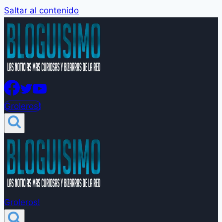
Saltar al contenido
Groleros!
Groleros!