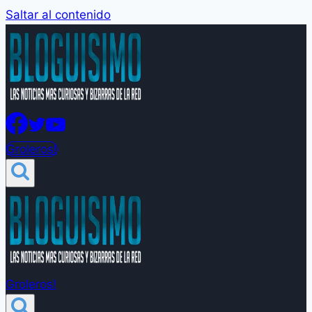
Saltar al contenido
Groleros!
Groleros!