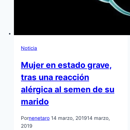
Noticia
Mujer en estado grave,
tras una reacción
alérgica al semen de su
marido
Por
nenetaro
14 marzo, 2019
14 marzo,
2019