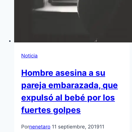
Noticia
Hombre asesina a su
pareja embarazada, que
expulsó al bebé por los
fuertes golpes
Por
nenetaro
11 septiembre, 2019
11