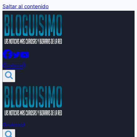
Saltar al contenido
Groleros!
Groleros!