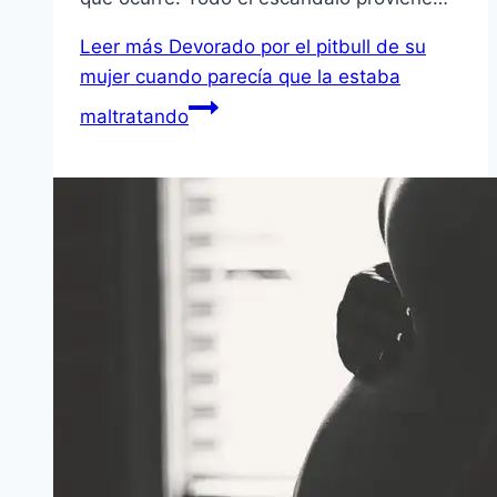
Leer más
Devorado por el pitbull de su
mujer cuando parecía que la estaba
maltratando