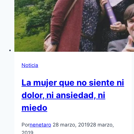
Noticia
La mujer que no siente ni
dolor, ni ansiedad, ni
miedo
Por
nenetaro
28 marzo, 2019
28 marzo,
2019