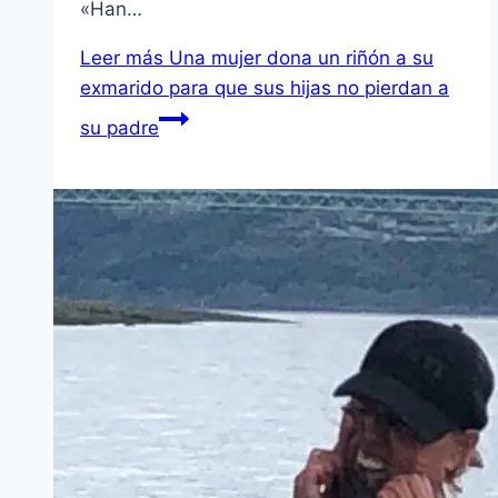
«Han…
Leer más
Una mujer dona un riñón a su
exmarido para que sus hijas no pierdan a
su padre