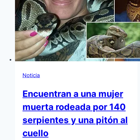
Noticia
Encuentran a una mujer
muerta rodeada por 140
serpientes y una pitón al
cuello