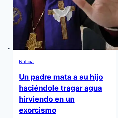
Noticia
Un padre mata a su hijo
haciéndole tragar agua
hirviendo en un
exorcismo