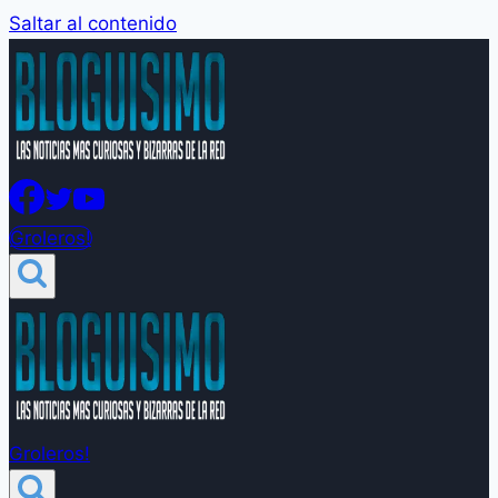
Saltar al contenido
Groleros!
Groleros!