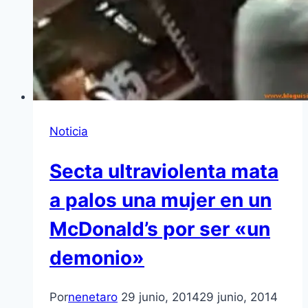
Noticia
Secta ultraviolenta mata
a palos una mujer en un
McDonald’s por ser «un
demonio»
Por
nenetaro
29 junio, 2014
29 junio, 2014