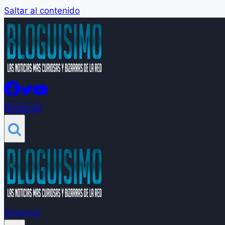
Saltar al contenido
Groleros!
Groleros!