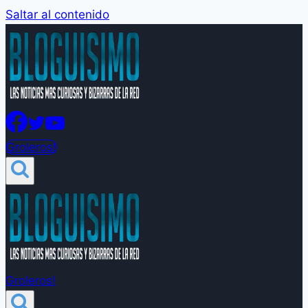
Saltar al contenido
Groleros!
Groleros!