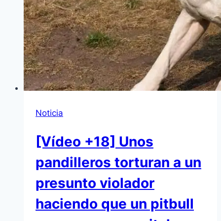
Noticia
[Vídeo +18] Unos
pandilleros torturan a un
presunto violador
haciendo que un pitbull