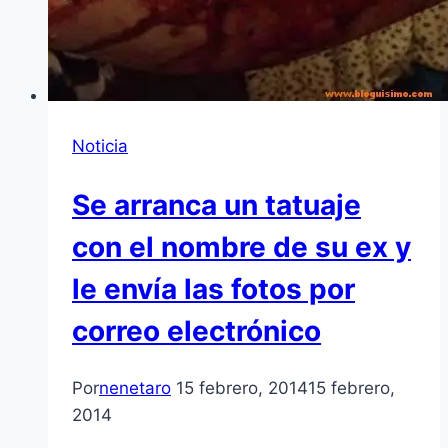
Noticia
Se arranca un tatuaje
con el nombre de su ex y
le envía las fotos por
correo electrónico
Por
nenetaro
15 febrero, 2014
15 febrero,
2014