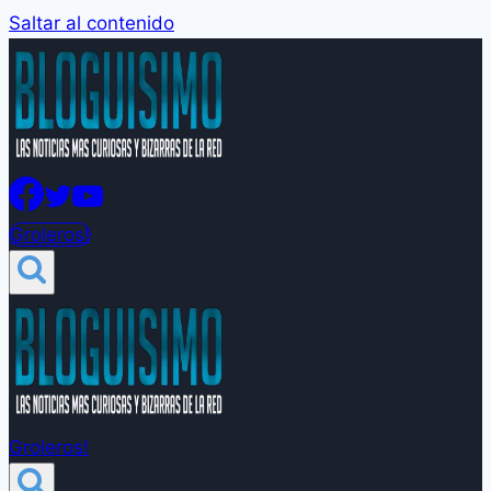
Saltar al contenido
Groleros!
Groleros!