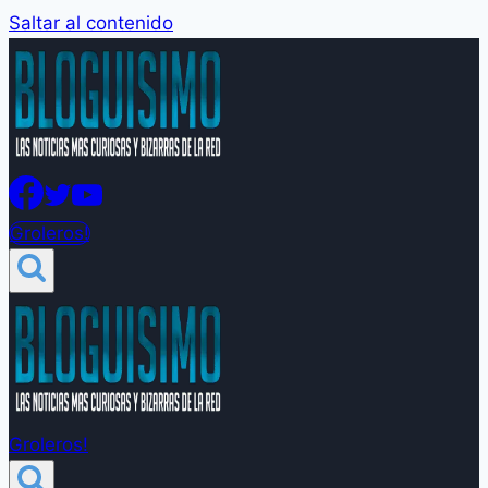
Saltar al contenido
Groleros!
Groleros!