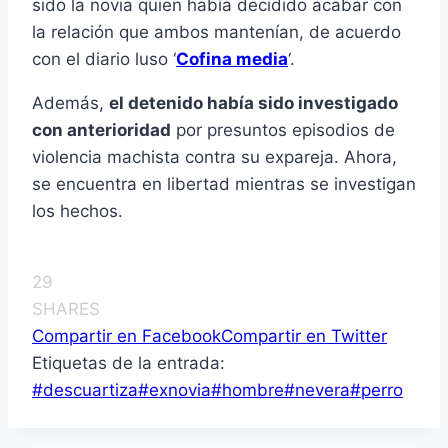
sido la novia quien había decidido acabar con
la relación que ambos mantenían, de acuerdo
con el diario luso ‘
Cofina media
‘.
Además,
el detenido había sido investigado
con anterioridad
por presuntos episodios de
violencia machista contra su expareja. Ahora,
se encuentra en libertad mientras se investigan
los hechos.
29
SHARES
Compartir en Facebook
Compartir en Twitter
Etiquetas de la entrada:
#
descuartiza
#
exnovia
#
hombre
#
nevera
#
perro