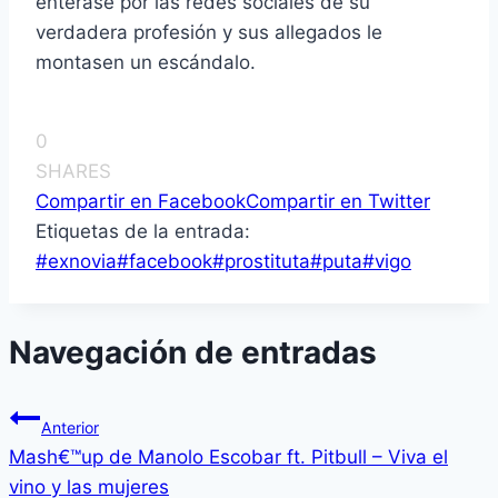
enterase por las redes sociales de su
verdadera profesión y sus allegados le
montasen un escándalo.
0
SHARES
Compartir en Facebook
Compartir en Twitter
Etiquetas de la entrada:
#
exnovia
#
facebook
#
prostituta
#
puta
#
vigo
Navegación de entradas
Anterior
Mash€™up de Manolo Escobar ft. Pitbull – Viva el
vino y las mujeres