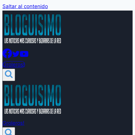
Saltar al contenido
Groleros!
Groleros!