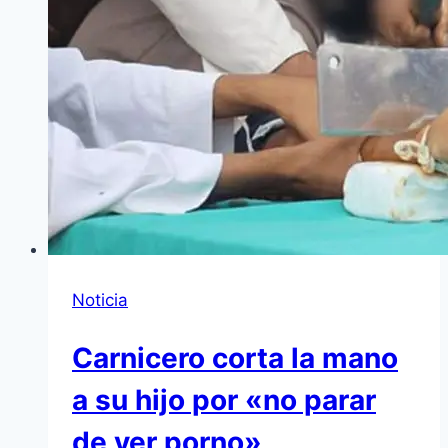
Noticia
Carnicero corta la mano
a su hijo por «no parar
de ver porno»