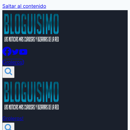
Saltar al contenido
Groleros!
Groleros!