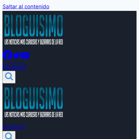
Saltar al contenido
Groleros!
Groleros!