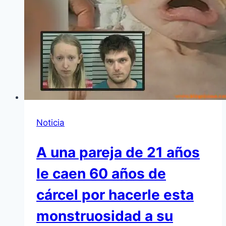
Noticia
A una pareja de 21 años
le caen 60 años de
cárcel por hacerle esta
monstruosidad a su