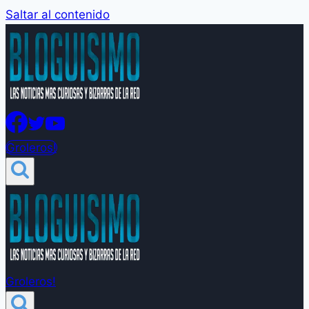
Saltar al contenido
Groleros!
Groleros!