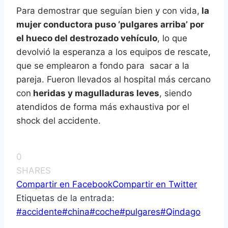
Para demostrar que seguían bien y con vida,
la
mujer conductora puso ‘pulgares arriba’ por
el hueco del destrozado vehículo
, lo que
devolvió la esperanza a los equipos de rescate,
que se emplearon a fondo para sacar a la
pareja. Fueron llevados al hospital más cercano
con
heridas y magulladuras leves
, siendo
atendidos de forma más exhaustiva por el
shock del accidente.
0
SHARES
Compartir en Facebook
Compartir en Twitter
Etiquetas de la entrada:
#
accidente
#
china
#
coche
#
pulgares
#
Qindago