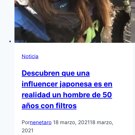
Noticia
Descubren que una
influencer japonesa es en
realidad un hombre de 50
años con filtros
Por
nenetaro
18 marzo, 2021
18 marzo,
2021