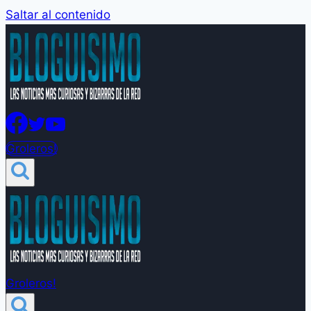
Saltar al contenido
Groleros!
Groleros!