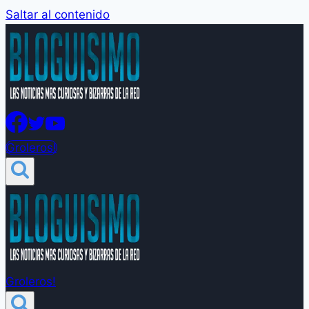
Saltar al contenido
Groleros!
Groleros!