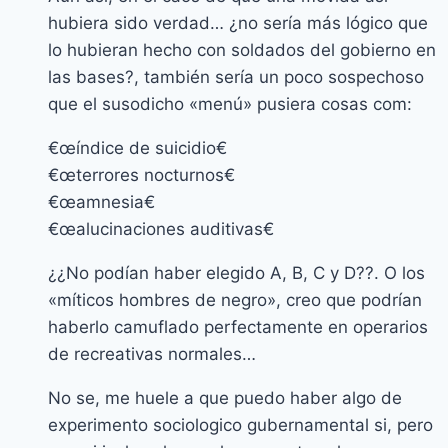
hubiera sido verdad… ¿no serí­a más lógico que
lo hubieran hecho con soldados del gobierno en
las bases?, también serí­a un poco sospechoso
que el susodicho «menú» pusiera cosas com:
€œí­ndice de suicidio€
€œterrores nocturnos€
€œamnesia€
€œalucinaciones auditivas€
¿¿No podí­an haber elegido A, B, C y D??. O los
«mí­ticos hombres de negro», creo que podrí­an
haberlo camuflado perfectamente en operarios
de recreativas normales…
No se, me huele a que puedo haber algo de
experimento sociologico gubernamental si, pero