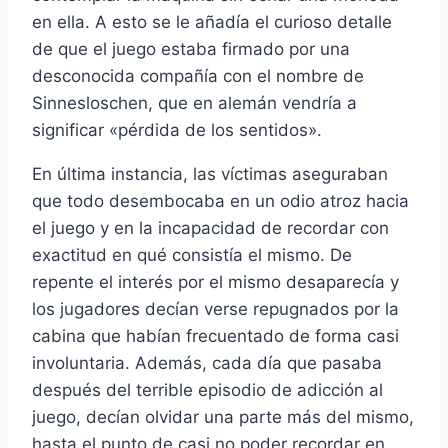
en ella. A esto se le añadí­a el curioso detalle
de que el juego estaba firmado por una
desconocida compañí­a con el nombre de
Sinnesloschen, que en alemán vendrí­a a
significar «pérdida de los sentidos».
En última instancia, las ví­ctimas aseguraban
que todo desembocaba en un odio atroz hacia
el juego y en la incapacidad de recordar con
exactitud en qué consistí­a el mismo. De
repente el interés por el mismo desaparecí­a y
los jugadores decí­an verse repugnados por la
cabina que habí­an frecuentado de forma casi
involuntaria. Además, cada dí­a que pasaba
después del terrible episodio de adicción al
juego, decí­an olvidar una parte más del mismo,
hasta el punto de casi no poder recordar en