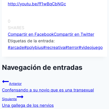
http://youtu.be/ff1wBqCbNGc
0
SHARES
Compartir en Facebook
Compartir en Twitter
Etiquetas de la entrada:
#
arcade
#
polybius
#
recreativa
#
terror
#
videojuego
Navegación de entradas
Anterior
Confensando a su novio que es una transexual
Siguiente
Una gallega de los nervios