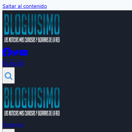
Saltar al contenido
Groleros!
Groleros!