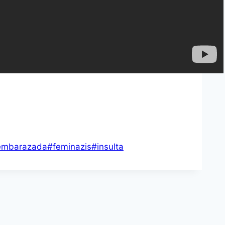
embarazada
#
feminazis
#
insulta