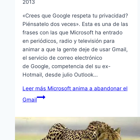
2013
«Crees que Google respeta tu privacidad?
Piénsatelo dos veces». Esta es una de las
frases con las que Microsoft ha entrado
en periódicos, radio y televisión para
animar a que la gente deje de usar Gmail,
el servicio de correo electrónico
de Google, competencia del su ex-
Hotmail, desde julio Outlook…
Leer más
Microsoft anima a abandonar el
Gmail