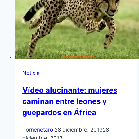
Noticia
Vídeo alucinante: mujeres
caminan entre leones y
guepardos en África
Por
nenetaro
28 diciembre, 2013
28
diciembre, 2013