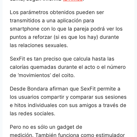
Los parámetros obtenidos
pueden ser
transmitidos a una aplicación para
smartphone
con lo que la pareja podrá ver los
puntos a reforzar (si es que los hay) durante
las relaciones sexuales.
SexFit es tan preciso que
calcula hasta las
calorías quemadas durante el acto o el número
de ‘movimientos’ del coito
.
Desde Bondara afirman que
SexFit permite a
los usuarios compartir y comparar sus sesiones
e hitos individuales
con sus amigos a través de
las redes sociales.
Pero no es sólo un gadget de
medición.
También funciona como estimulador