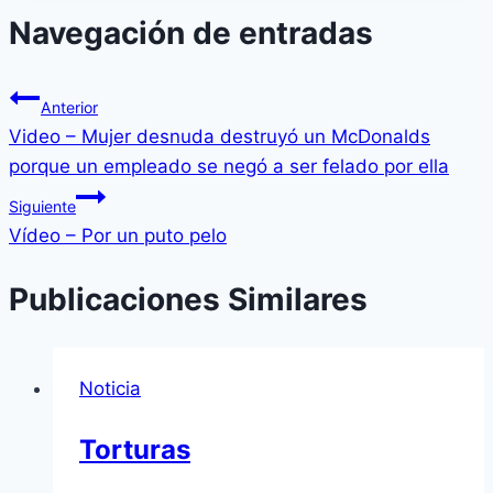
Navegación de entradas
Anterior
Video – Mujer desnuda destruyó un McDonalds
porque un empleado se negó a ser felado por ella
Siguiente
Vídeo – Por un puto pelo
Publicaciones Similares
Noticia
Torturas