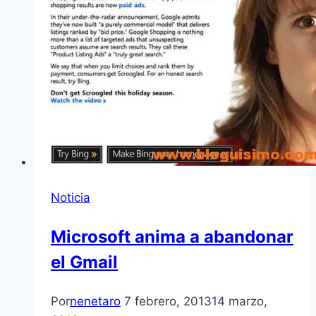
Noticia
Microsoft anima a abandonar
el Gmail
Por
nenetaro
7 febrero, 2013
14 marzo,