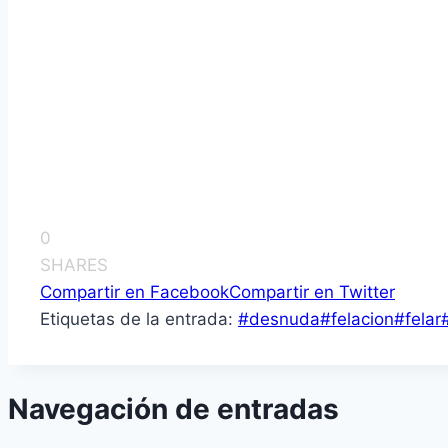
0
SHARES
Compartir en Facebook
Compartir en Twitter
Etiquetas de la entrada:
#
desnuda
#
felacion
#
felar
Navegación de entradas