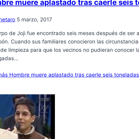
re muere aplastado tras caerle seis t
netaro
5 marzo, 2017
rpo de Joji fue encontrado seis meses después de ser a
pón. Cuando sus familiares conocieron las circunstanci
de limpieza para que los vecinos no pudieran conocer la
gadas…
más
Hombre muere aplastado tras caerle seis toneladas