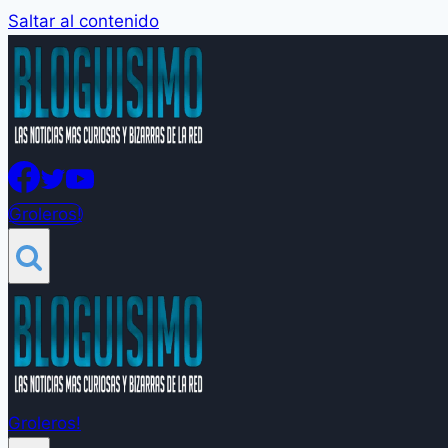
Saltar al contenido
Groleros!
Groleros!