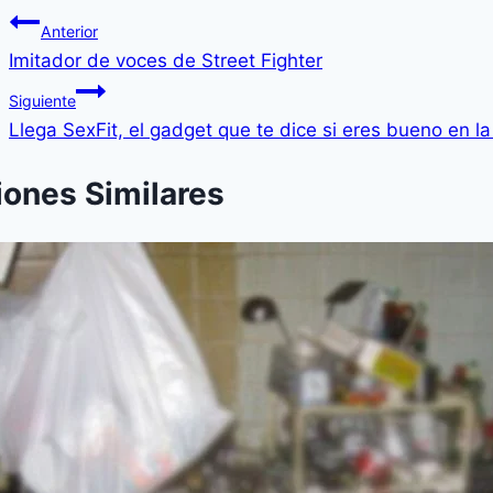
Anterior
Imitador de voces de Street Fighter
Siguiente
Llega SexFit, el gadget que te dice si eres bueno en l
iones Similares