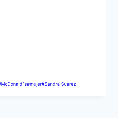
#
McDonald´s
#
mujer
#
Sandra Suarez