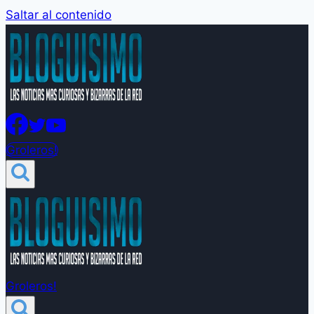
Saltar al contenido
Groleros!
Groleros!