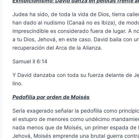
Exhibicionismo: David danza en pelotas frente al
Judea ha sido, de toda la vida de Dios, tierra cal
han dado al nudismo (Canaá no es Ibiza), de modo 
imprescindible es considerado fuera de lugar. A no
a tu Dios, Jehová, en este caso. David baila con u
recuperación del Arca de la Alianza.
Samuel II 6:14
Y David danzaba con toda su fuerza delante de Je
lino.
Pedofilia por orden de Moisés
Sería exagerado señalar la pedofilia como principio 
el estupro de menores como undécimo mandamiento
nada menos que de Moisés, un primer espada de la
Jehová, Moisés emprende una brutal guerra contra