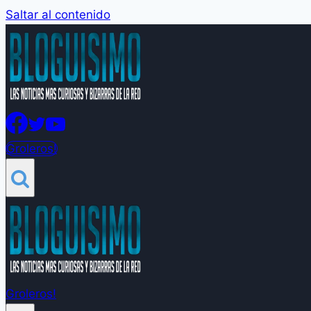
Saltar al contenido
Groleros!
Groleros!