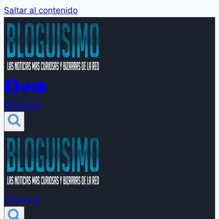
Saltar al contenido
Groleros!
Groleros!