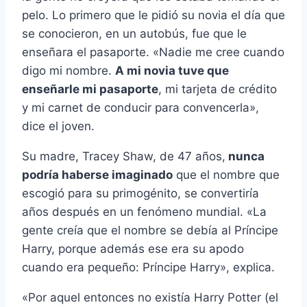
pelo. Lo primero que le pidió su novia el dí­a que
se conocieron, en un autobús, fue que le
enseñara el pasaporte. «Nadie me cree cuando
digo mi nombre.
A mi novia tuve que
enseñarle mi pasaporte
, mi tarjeta de crédito
y mi carnet de conducir para convencerla»,
dice el joven.
Su madre, Tracey Shaw, de 47 años,
nunca
podrí­a haberse imaginado
que el nombre que
escogió para su primogénito, se convertirí­a
años después en un fenómeno mundial. «La
gente creí­a que el nombre se debí­a al Prí­ncipe
Harry, porque además ese era su apodo
cuando era pequeño: Prí­ncipe Harry», explica.
«Por aquel entonces no existí­a Harry Potter (el