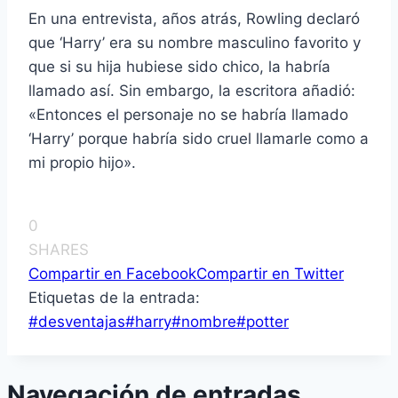
En una entrevista, años atrás, Rowling declaró
que ‘Harry’ era su nombre masculino favorito y
que si su hija hubiese sido chico, la habrí­a
llamado así­. Sin embargo, la escritora añadió:
«Entonces el personaje no se habrí­a llamado
‘Harry’ porque habrí­a sido cruel llamarle como a
mi propio hijo».
0
SHARES
Compartir en Facebook
Compartir en Twitter
Etiquetas de la entrada:
#
desventajas
#
harry
#
nombre
#
potter
Navegación de entradas