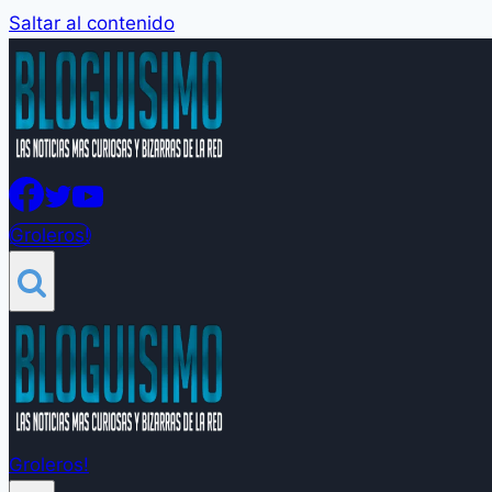
Saltar al contenido
Groleros!
Groleros!