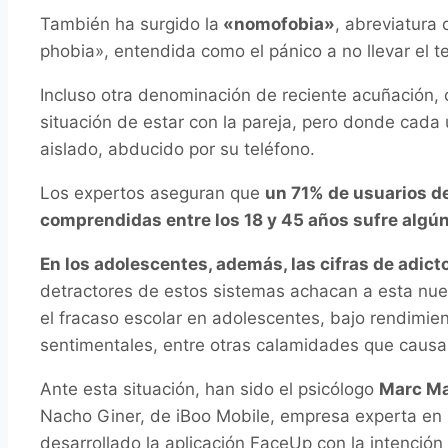
También ha surgido la
«nomofobia»
, abreviatura
phobia», entendida como el pánico a no llevar el t
Incluso otra denominación de reciente acuñación, 
situación de estar con la pareja, pero donde cad
aislado, abducido por su teléfono.
Los expertos aseguran que
un 71% de usuarios de
comprendidas entre los 18 y 45 años sufre algún
En los adolescentes, además, las cifras de adic
detractores de estos sistemas achacan a esta nu
el fracaso escolar en adolescentes, bajo rendimien
sentimentales, entre otras calamidades que causa 
Ante esta situación, han sido el psicólogo
Marc M
Nacho Giner, de iBoo Mobile, empresa experta en l
desarrollado la aplicación FaceUp con la intención