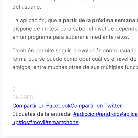
del usuario.
La aplicación, que
a partir de la próxima semana 
dispone de un test para saber el nivel de dependen
en un programa para superarla mediante retos.
También permite seguir la evolución como usuario y
forma que se puede comprobar cuál es el nivel de co
amigos, entre muchas otras de sus múltiples funci
0
SHARES
Compartir en Facebook
Compartir en Twitter
Etiquetas de la entrada:
#
adiccion
#
android
#
aplica
up
#
ios
#
movil
#
smartphone