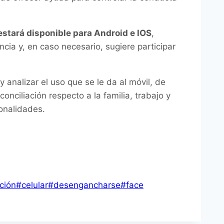
estará disponible para Android e IOS
,
cia y, en caso necesario, sugiere participar
 analizar el uso que se le da al móvil, de
nciliación respecto a la familia, trabajo y
onalidades.
ción
#
celular
#
desengancharse
#
face