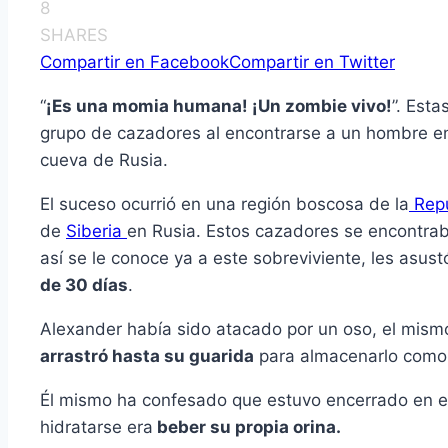
8
SHARES
Compartir en Facebook
Compartir en Twitter
“
¡Es una momia humana! ¡Un zombie vivo!
”. Esta
grupo de cazadores al encontrarse a un hombre e
cueva de Rusia.
El suceso ocurrió en una región boscosa de la
Repú
de
Siberia
en Rusia. Estos cazadores se encontra
así se le conoce ya a este sobreviviente, les asust
de 30 días
.
Alexander había sido atacado por un oso, el mism
arrastró hasta su guarida
para almacenarlo como 
Él mismo ha confesado que estuvo encerrado en 
hidratarse era
beber su propia orina.