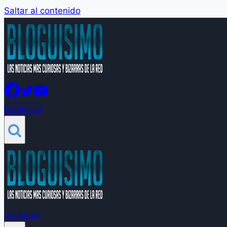
Saltar al contenido
Groleros!
Groleros!