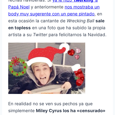
fechas navideñas. Si
ya le hizo ‘
twerking
‘ a
Papá Noel
y anteriormente
nos mostraba un
body muy sugerente con un pene pintado
, en
esta ocasión la cantante de
Wrecking Ball
sale
en topless
en una foto que ha subido la propia
artista a su
Twitter
para felicitarnos la Navidad.
En realidad no se ven sus pechos ya que
simplemente
Miley Cyrus los ha «censurado»