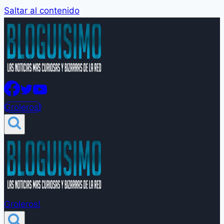
Saltar al contenido
Groleros!
Groleros!