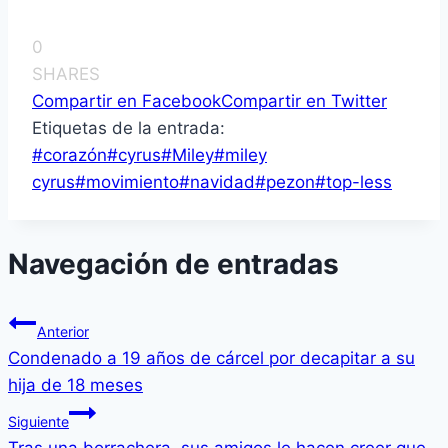
0
SHARES
Compartir en Facebook
Compartir en Twitter
Etiquetas de la entrada:
#
corazón
#
cyrus
#
Miley
#
miley
cyrus
#
movimiento
#
navidad
#
pezon
#
top-less
Navegación de entradas
Anterior
Condenado a 19 años de cárcel por decapitar a su
hija de 18 meses
Siguiente
Tras una borrachera, sus amigos le hacen creer que