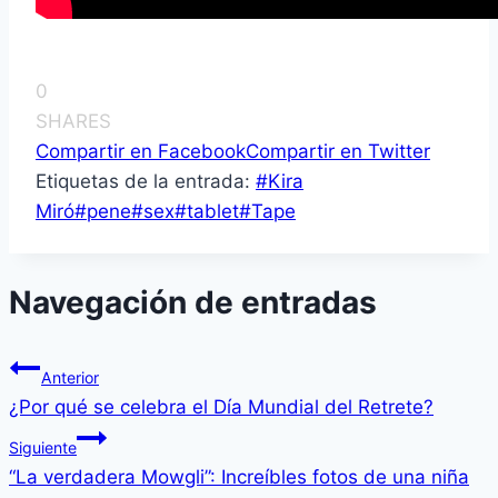
0
SHARES
Compartir en Facebook
Compartir en Twitter
Etiquetas de la entrada:
#
Kira
Miró
#
pene
#
sex
#
tablet
#
Tape
Navegación de entradas
Anterior
¿Por qué se celebra el Día Mundial del Retrete?
Siguiente
“La verdadera Mowgli”: Increíbles fotos de una niña