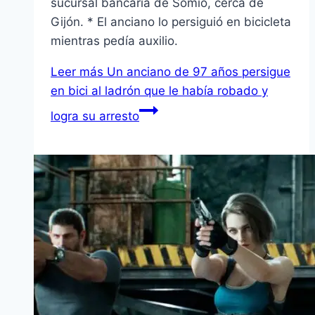
sucursal bancaria de Somió, cerca de
Gijón. * El anciano lo persiguió en bicicleta
mientras pedí­a auxilio.
Leer más
Un anciano de 97 años persigue
en bici al ladrón que le habí­a robado y
logra su arresto