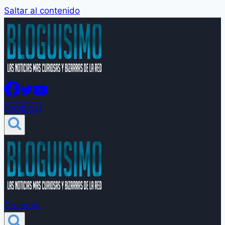
Saltar al contenido
Groleros!
Groleros!