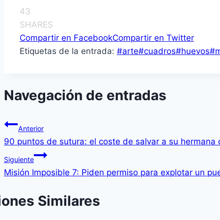
43
SHARES
Compartir en Facebook
Compartir en Twitter
Etiquetas de la entrada:
#
arte
#
cuadros
#
huevos
#
m
Navegación de entradas
Anterior
90 puntos de sutura: el coste de salvar a su hermana 
Siguiente
Misión Imposible 7: Piden permiso para explotar un pue
iones Similares