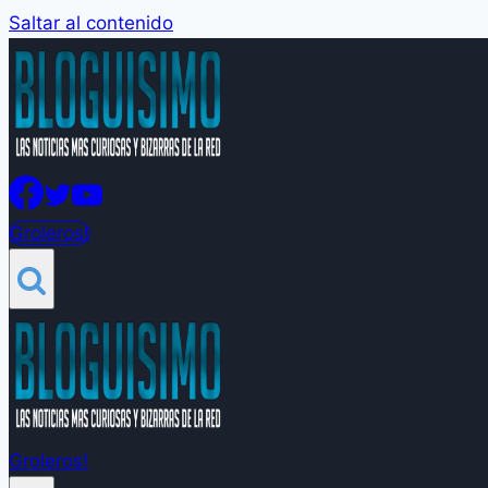
Saltar al contenido
Groleros!
Groleros!