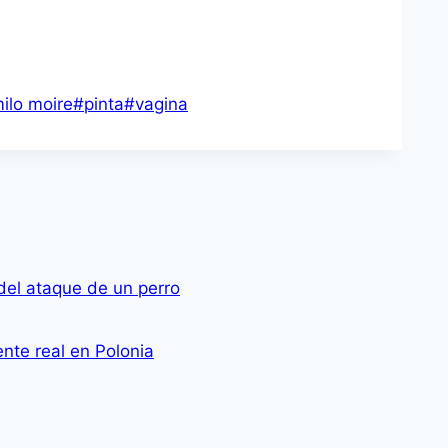
ilo moire
#
pinta
#
vagina
del ataque de un perro
nte real en Polonia