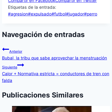
Compartir en Facebook
Compartir en Twitter
Etiquetas de la entrada:
#
agresion
#
expulsado
#
futbol
#
jugador
#
perro
Navegación de entradas
Anterior
Bubal, la tribu que sabe aprovechar la menstruación
Siguiente
Calor + Normativa estricta = conductores de tren con
falda
Publicaciones Similares