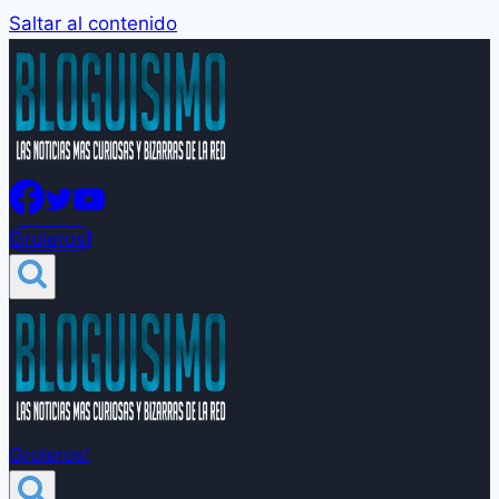
Saltar al contenido
Groleros!
Groleros!