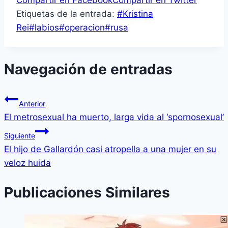
Compartir en Facebook
Compartir en Twitter
Etiquetas de la entrada:
#
Kristina
Rei
#
labios
#
operacion
#
rusa
Navegación de entradas
Anterior
El metrosexual ha muerto, larga vida al ‘spornosexual’
Siguiente
El hijo de Gallardón casi atropella a una mujer en su
veloz huida
Publicaciones Similares