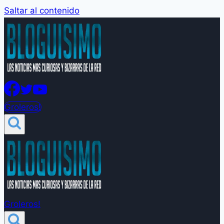
Saltar al contenido
Groleros!
Groleros!