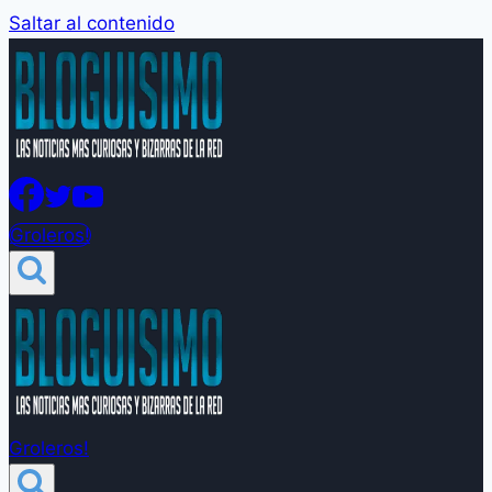
Saltar al contenido
Groleros!
Groleros!