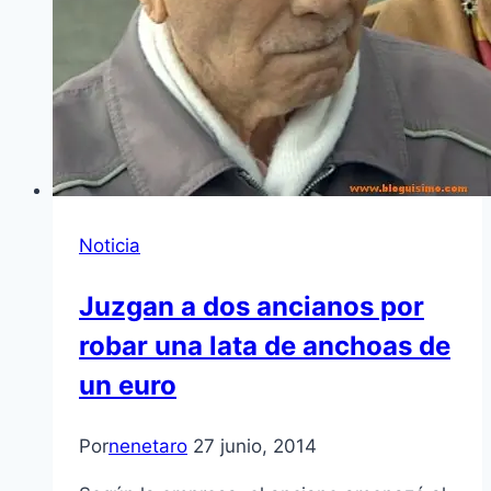
Noticia
Juzgan a dos ancianos por
robar una lata de anchoas de
un euro
Por
nenetaro
27 junio, 2014