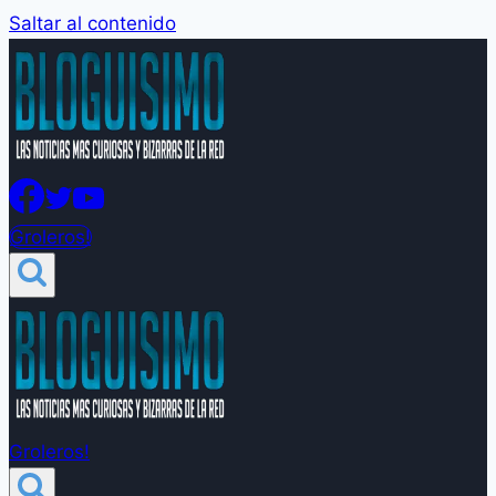
Saltar al contenido
Groleros!
Groleros!