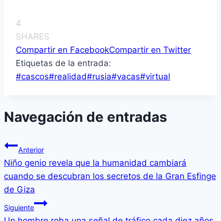
4
SHARES
Compartir en Facebook
Compartir en Twitter
Etiquetas de la entrada:
#
cascos
#
realidad
#
rusia
#
vacas
#
virtual
Navegación de entradas
Anterior
Niño genio revela que la humanidad cambiará
cuando se descubran los secretos de la Gran Esfinge
de Giza
Siguiente
Un hombre roba una señal de tráfico cada diez años