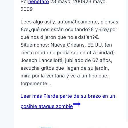
Por
nenetaro
23 mayo, 2009
23 mayo,
2009
Lees algo así­ y, automáticamente, piensas
€œ¿qué nos están ocultando?€ y €œ¿por
qué nos dijeron que no existí­an?€.
Situémonos: Nueva Orleans, EE.UU. (en
cierto modo no podí­a ser en otra ciudad).
Joseph Lancellotti, jubilado de 67 años,
escucha gritos que llegan de su jardí­n,
mira por la ventana y ve a un tipo que,
torpemente…
Leer más
Pierde parte de su brazo en un
posible ataque zombie