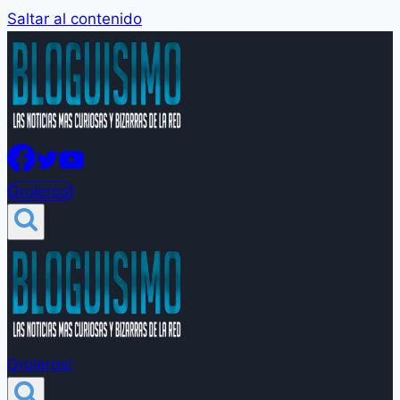
Saltar al contenido
Groleros!
Groleros!