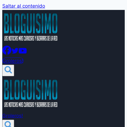
Saltar al contenido
Groleros!
Groleros!