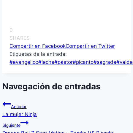
0
SHARES
Compartir en Facebook
Compartir en Twitter
Etiquetas de la entrada:
#
evangelico
#
leche
#
pastor
#
picanto
#
sagrada
#
valde
Navegación de entradas
Anterior
La mujer Ninja
Siguiente
Dragon Ball Z Stop Motion – Trunks VS Piccolo