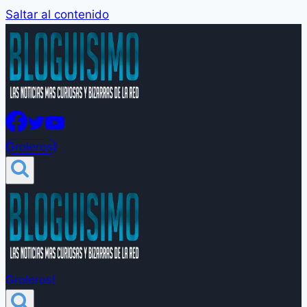
Saltar al contenido
Groleros!
Groleros!