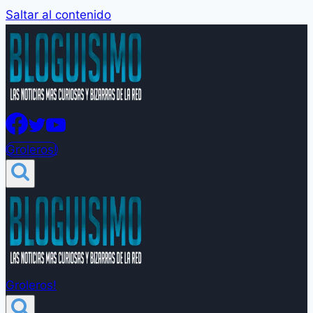
Saltar al contenido
Groleros!
Groleros!