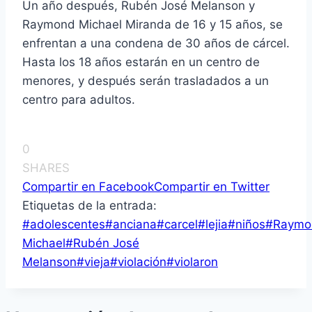
Un año después, Rubén José Melanson y
Raymond Michael Miranda de 16 y 15 años, se
enfrentan a una condena de 30 años de cárcel.
Hasta los 18 años estarán en un centro de
menores, y después serán trasladados a un
centro para adultos.
0
SHARES
Compartir en Facebook
Compartir en Twitter
Etiquetas de la entrada:
#
adolescentes
#
anciana
#
carcel
#
lejia
#
niños
#
Raymo
Michael
#
Rubén José
Melanson
#
vieja
#
violación
#
violaron