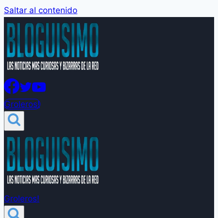
Saltar al contenido
Groleros!
Groleros!