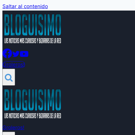
Saltar al contenido
Groleros!
Groleros!