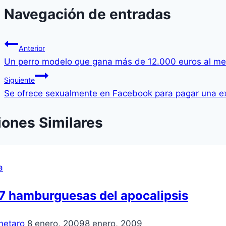
Navegación de entradas
Anterior
Un perro modelo que gana más de 12.000 euros al m
Siguiente
Se ofrece sexualmente en Facebook para pagar una ex
iones Similares
a
7 hamburguesas del apocalipsis
netaro
8 enero, 2009
8 enero, 2009