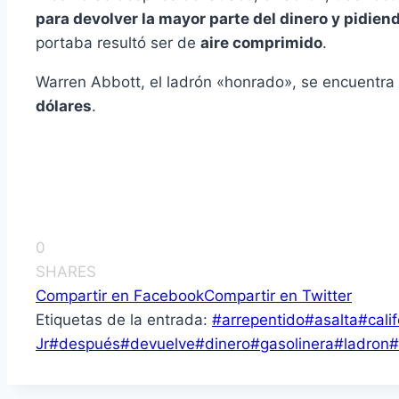
para devolver la mayor parte del dinero y pidien
portaba resultó ser de
aire comprimido
.
Warren Abbott, el ladrón «honrado», se encuentra
dólares
.
0
SHARES
Compartir en Facebook
Compartir en Twitter
Etiquetas de la entrada:
#
arrepentido
#
asalta
#
cali
Jr
#
después
#
devuelve
#
dinero
#
gasolinera
#
ladron
#