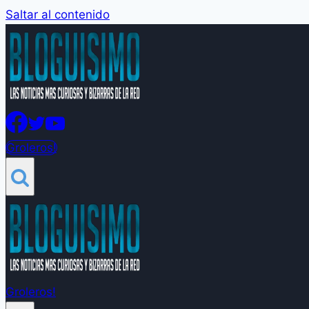
Saltar al contenido
Groleros!
Groleros!