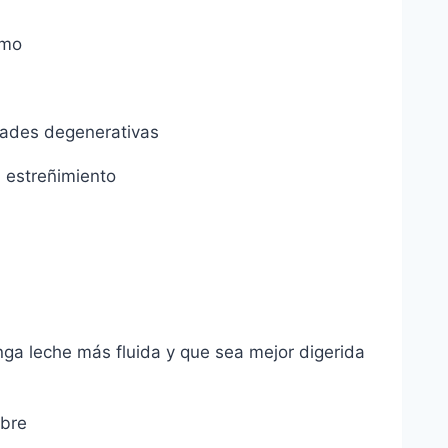
smo
dades degenerativas
l estreñimiento
a leche más fluida y que sea mejor digerida
ebre