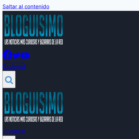
Saltar al contenido
Groleros!
Groleros!