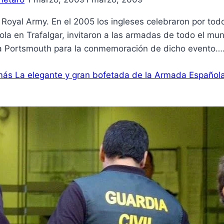
 Royal Army. En el 2005 los ingleses celebraron por todo l
la en Trafalgar, invitaron a las armadas de todo el mun
a Portsmouth para la conmemoración de dicho evento…
más
La elegante y gran bofetada de la Armada Español