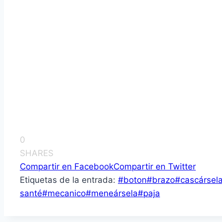
0
SHARES
Compartir en Facebook
Compartir en Twitter
Etiquetas de la entrada:
#
boton
#
brazo
#
cascársel
santé
#
mecanico
#
meneársela
#
paja