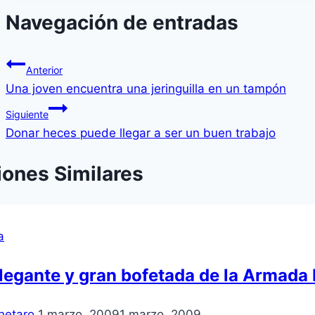
Navegación de entradas
Anterior
Una joven encuentra una jeringuilla en un tampón
Siguiente
Donar heces puede llegar a ser un buen trabajo
iones Similares
a
legante y gran bofetada de la Armada
netaro
1 marzo, 2009
1 marzo, 2009