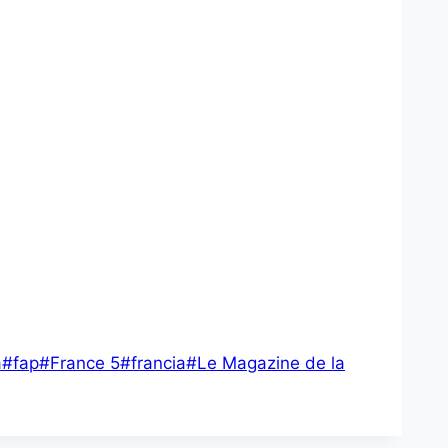
a
#
fap
#
France 5
#
francia
#
Le Magazine de la