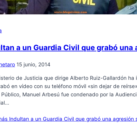
a
ltan a un Guardia Civil que grabó una
netaro
15 junio, 2014
isterio de Justicia que dirige Alberto Ruiz-Gallardón h
abó en vídeo con su teléfono móvil «sin dejar de reírse»
l Público, Manuel Arbesú fue condenado por la Audiencia
ial…
más
Indultan a un Guardia Civil que grabó una agresión 